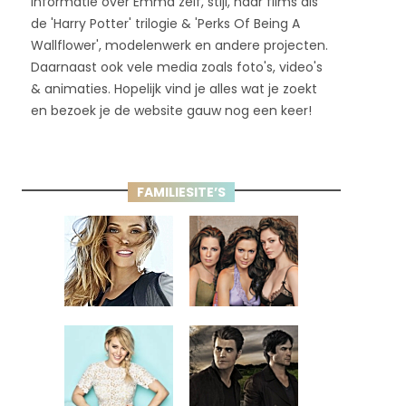
informatie over Emma zelf, stijl, haar films als
de 'Harry Potter' trilogie & 'Perks Of Being A
Wallflower', modelenwerk en andere projecten.
Daarnaast ook vele media zoals foto's, video's
& animaties. Hopelijk vind je alles wat je zoekt
en bezoek je de website gauw nog een keer!
FAMILIESITE’S