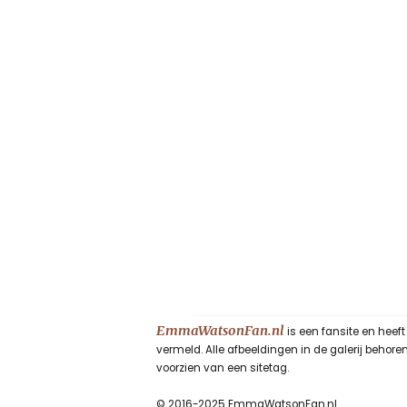
EmmaWatsonFan.nl
is een fansite en heef
vermeld. Alle afbeeldingen in de galerij beho
voorzien van een sitetag.
© 2016-2025 EmmaWatsonFan.nl