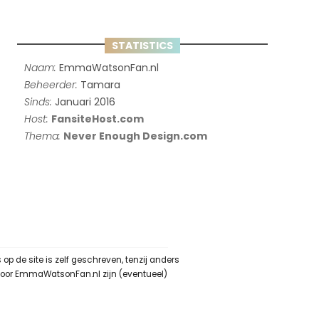
STATISTICS
Naam:
EmmaWatsonFan.nl
Beheerder:
Tamara
Sinds:
Januari 2016
Host:
FansiteHost.com
Thema:
Never Enough Design.com
 de site is zelf geschreven, tenzij anders
 door EmmaWatsonFan.nl zijn (eventueel)