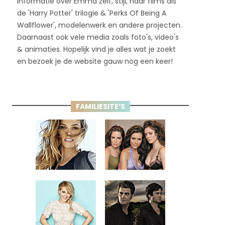
informatie over Emma zelf, stijl, haar films als
de 'Harry Potter' trilogie & 'Perks Of Being A
Wallflower', modelenwerk en andere projecten.
Daarnaast ook vele media zoals foto's, video's
& animaties. Hopelijk vind je alles wat je zoekt
en bezoek je de website gauw nog een keer!
FAMILIESITE’S