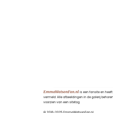
EmmaWatsonFan.nl
is een fansite en heef
vermeld. Alle afbeeldingen in de galerij beho
voorzien van een sitetag.
© 2016-2025 EmmaWatsonFan.nl