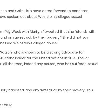
Watson and Colin Firth have come forward to condemn
ve spoken out about Weinstein’s alleged sexual
lm “My Week with Marilyn,” tweeted that she “stands with
and am awestruck by their bravery.” She did not say
tnessed Weinstein’s alleged abuse.
Watson, who is known to be a strong advocate for
 Ambassador for the United Nations in 2014. The 27-
th “all the men, indeed any person, who has suffered sexual
ally harassed, and am awestruck by their bravery. This
er 2017