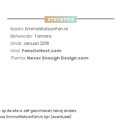
STATISTICS
Naam:
EmmaWatsonFan.nl
Beheerder:
Tamara
Sinds:
Januari 2016
Host:
FansiteHost.com
Thema:
Never Enough Design.com
 de site is zelf geschreven, tenzij anders
 door EmmaWatsonFan.nl zijn (eventueel)