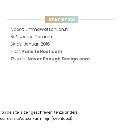
STATISTICS
Naam:
EmmaWatsonFan.nl
Beheerder:
Tamara
Sinds:
Januari 2016
Host:
FansiteHost.com
Thema:
Never Enough Design.com
 de site is zelf geschreven, tenzij anders
 door EmmaWatsonFan.nl zijn (eventueel)