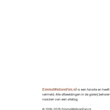
EmmaWatsonFan.nl
is een fansite en heef
vermeld. Alle afbeeldingen in de galerij beho
voorzien van een sitetag.
© 2016-2025 EmmaWatsonFan.nl