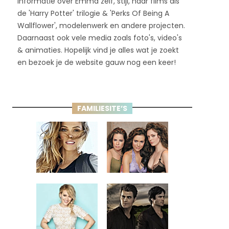
informatie over Emma zelf, stijl, haar films als
de 'Harry Potter' trilogie & 'Perks Of Being A
Wallflower', modelenwerk en andere projecten.
Daarnaast ook vele media zoals foto's, video's
& animaties. Hopelijk vind je alles wat je zoekt
en bezoek je de website gauw nog een keer!
FAMILIESITE’S