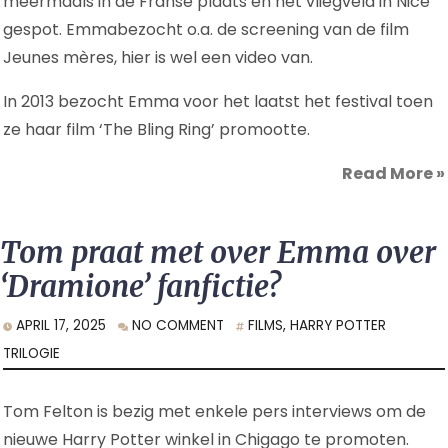
meermaals in de Franse plaats en het vliegveld in Nice
gespot. Emmabezocht o.a. de screening van de film
Jeunes mères, hier is wel een video van.
In 2013 bezocht Emma voor het laatst het festival toen
ze haar film ‘The Bling Ring’ promootte.
Read More
»
Tom praat met over Emma over
‘Dramione’ fanfictie?
APRIL 17, 2025
NO COMMENT
FILMS
,
HARRY POTTER
TRILOGIE
Tom Felton is bezig met enkele pers interviews om de
nieuwe Harry Potter winkel in Chigago te promoten.