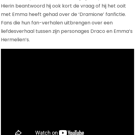
Hierin beantwoord hij ook kort de vraag of hij het ooit
met Emma heeft gehad over de ‘Dramione’ fanfictie.
Fans die hun fan-verhalen uitbrengen over een
liefdesverhaal tussen zijn personages Draco en Emma’s
Hermelien’s.