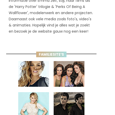
informatie over Emma zelf, stijl, haar films als
de 'Harry Potter' trilogie & 'Perks Of Being A
Wallflower', modelenwerk en andere projecten.
Daarnaast ook vele media zoals foto's, video's
& animaties. Hopelijk vind je alles wat je zoekt
en bezoek je de website gauw nog een keer!
FAMILIESITE’S