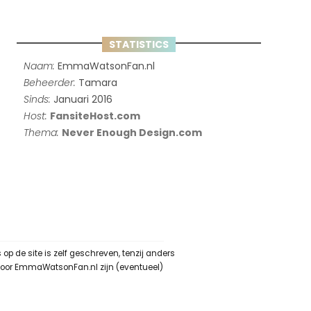
STATISTICS
Naam:
EmmaWatsonFan.nl
Beheerder:
Tamara
Sinds:
Januari 2016
Host:
FansiteHost.com
Thema:
Never Enough Design.com
 de site is zelf geschreven, tenzij anders
 door EmmaWatsonFan.nl zijn (eventueel)