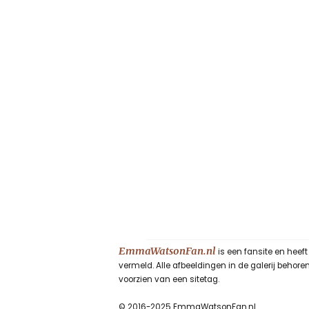
EmmaWatsonFan.nl
is een fansite en heef
vermeld. Alle afbeeldingen in de galerij beho
voorzien van een sitetag.
© 2016-2025 EmmaWatsonFan.nl